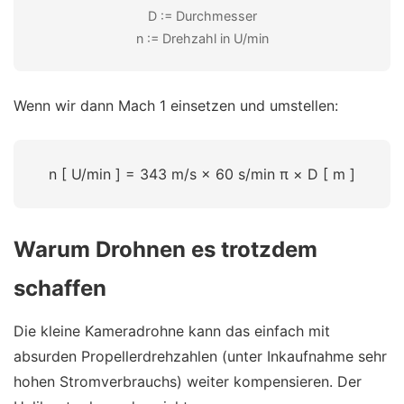
D := Durchmesser
n := Drehzahl in U/min
Wenn wir dann Mach 1 einsetzen und umstellen:
n
[
U/min
]
=
343
m/s
×
60
s/min
π
×
D
[
m
]
Warum Drohnen es trotzdem
schaffen
Die kleine Kameradrohne kann das einfach mit
absurden Propellerdrehzahlen (unter Inkaufnahme sehr
hohen Stromverbrauchs) weiter kompensieren. Der